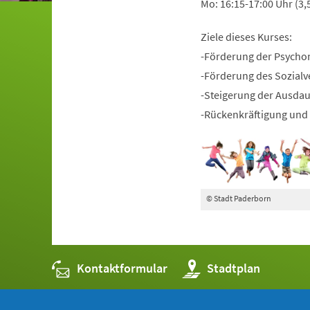
Mo: 16:15-17:00 Uhr (3,
Ziele dieses Kurses:
-Förderung der Psycho
-Förderung des Sozialv
-Steigerung der Ausda
-Rückenkräftigung und 
© Stadt Paderborn
Kontaktformular
(Öffnet
Stadtplan
in
einem
neuen