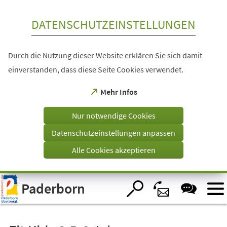
Inhalt anspringen
DATENSCHUTZEINSTELLUNGEN
Durch die Nutzung dieser Website erklären Sie sich damit
einverstanden, dass diese Seite Cookies verwendet.
(Öffnet
Mehr Infos
in
einem
Nur notwendige Cookies
neuen
Tab)
Datenschutzeinstellungen anpassen
Alle Cookies akzeptieren
Visuelle
Paderborn
Assistenzsoftware
öffnen.