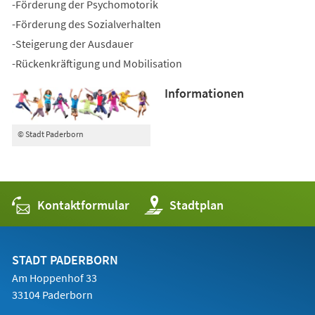
-Förderung der Psychomotorik
-Förderung des Sozialverhalten
-Steigerung der Ausdauer
-Rückenkräftigung und Mobilisation
Informationen
© Stadt Paderborn
Kontaktformular
(Öffnet
Stadtplan
in
einem
neuen
Tab)
STADT PADERBORN
Am Hoppenhof 33
33104 Paderborn