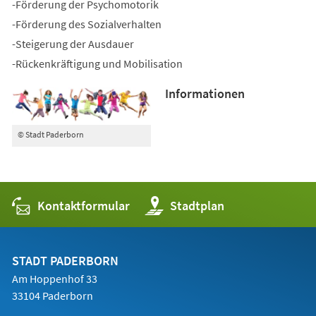
-Förderung der Psychomotorik
-Förderung des Sozialverhalten
-Steigerung der Ausdauer
-Rückenkräftigung und Mobilisation
Informationen
© Stadt Paderborn
Kontaktformular
(Öffnet
Stadtplan
in
einem
neuen
Tab)
STADT PADERBORN
Am Hoppenhof 33
33104 Paderborn