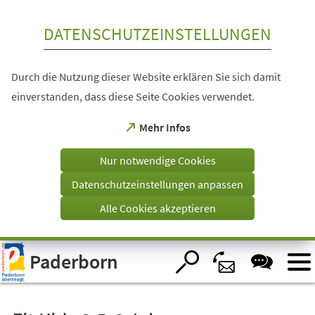
Inhalt anspringen
DATENSCHUTZEINSTELLUNGEN
Durch die Nutzung dieser Website erklären Sie sich damit
einverstanden, dass diese Seite Cookies verwendet.
(Öffnet
Mehr Infos
in
einem
Nur notwendige Cookies
neuen
Tab)
Datenschutzeinstellungen anpassen
Alle Cookies akzeptieren
Visuelle
Paderborn
Assistenzsoftware
öffnen.