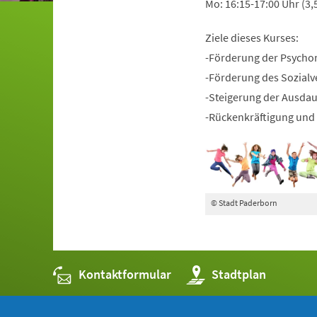
Mo: 16:15-17:00 Uhr (3,
Ziele dieses Kurses:
-Förderung der Psycho
-Förderung des Sozialv
-Steigerung der Ausda
-Rückenkräftigung und 
© Stadt Paderborn
Kontaktformular
(Öffnet
Stadtplan
in
einem
neuen