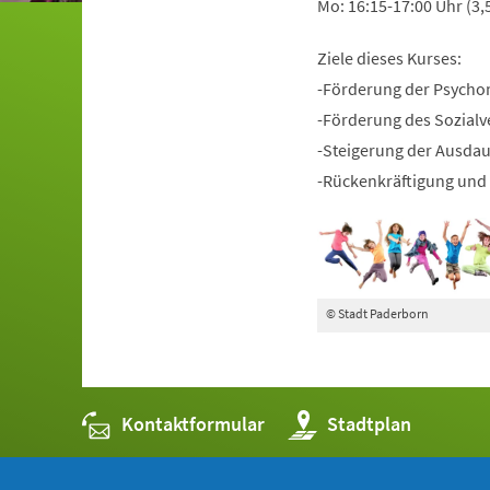
Mo: 16:15-17:00 Uhr (3,
Ziele dieses Kurses:
-Förderung der Psycho
-Förderung des Sozialv
-Steigerung der Ausda
-Rückenkräftigung und 
© Stadt Paderborn
Kontaktformular
(Öffnet
Stadtplan
in
einem
neuen