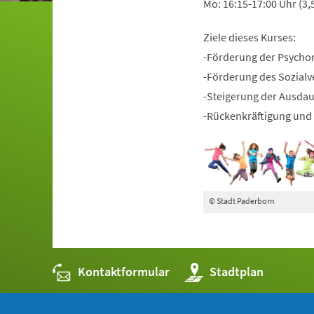
Mo: 16:15-17:00 Uhr (3,
Ziele dieses Kurses:
-Förderung der Psycho
-Förderung des Sozialv
-Steigerung der Ausda
-Rückenkräftigung und 
© Stadt Paderborn
Kontaktformular
(Öffnet
Stadtplan
in
einem
neuen