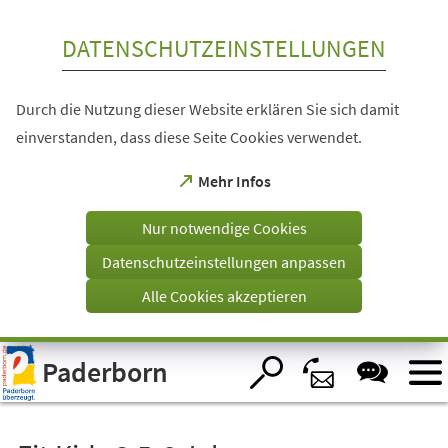
Inhalt anspringen
DATENSCHUTZEINSTELLUNGEN
Durch die Nutzung dieser Website erklären Sie sich damit
einverstanden, dass diese Seite Cookies verwendet.
(Öffnet
Mehr Infos
in
einem
Nur notwendige Cookies
neuen
Tab)
Datenschutzeinstellungen anpassen
Alle Cookies akzeptieren
Visuelle
Paderborn
Assistenzsoftware
öffnen.