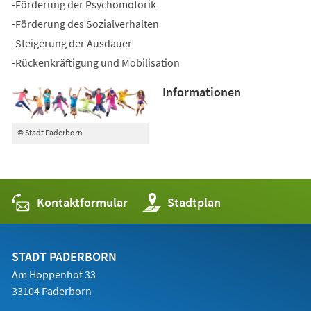
-Förderung der Psychomotorik
-Förderung des Sozialverhalten
-Steigerung der Ausdauer
-Rückenkräftigung und Mobilisation
Informationen
© Stadt Paderborn
Kontaktformular
(Öffnet
Stadtplan
in
einem
neuen
Tab)
STADT PADERBORN
Am Hoppenhof 33
33104 Paderborn