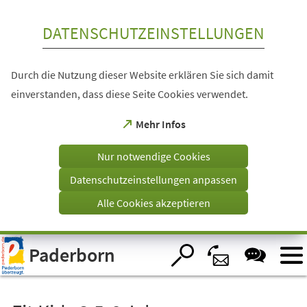
Inhalt anspringen
DATENSCHUTZEINSTELLUNGEN
Durch die Nutzung dieser Website erklären Sie sich damit
einverstanden, dass diese Seite Cookies verwendet.
(Öffnet
Mehr Infos
in
einem
Nur notwendige Cookies
neuen
Tab)
Datenschutzeinstellungen anpassen
Alle Cookies akzeptieren
Visuelle
Paderborn
Assistenzsoftware
öffnen.