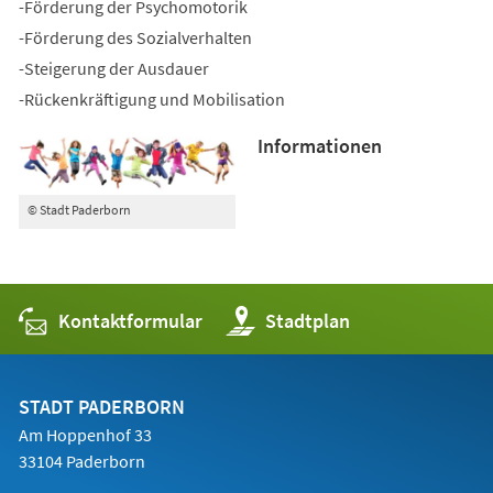
-Förderung der Psychomotorik
-Förderung des Sozialverhalten
-Steigerung der Ausdauer
-Rückenkräftigung und Mobilisation
Informationen
© Stadt Paderborn
Kontaktformular
(Öffnet
Stadtplan
in
einem
neuen
Tab)
STADT PADERBORN
Am Hoppenhof 33
33104 Paderborn