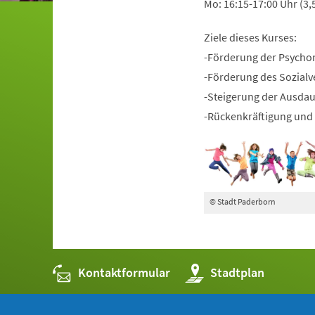
Mo: 16:15-17:00 Uhr (3,
Ziele dieses Kurses:
-Förderung der Psycho
-Förderung des Sozialv
-Steigerung der Ausda
-Rückenkräftigung und 
© Stadt Paderborn
Kontaktformular
(Öffnet
Stadtplan
in
einem
neuen