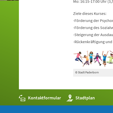
Mo: 16:15-17:00 Uhr (3,
Ziele dieses Kurses:
-Förderung der Psycho
-Förderung des Sozialv
-Steigerung der Ausda
-Rückenkräftigung und 
© Stadt Paderborn
Kontaktformular
(Öffnet
Stadtplan
in
einem
neuen