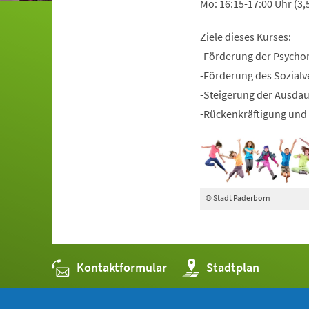
Mo: 16:15-17:00 Uhr (3,
Ziele dieses Kurses:
-Förderung der Psycho
-Förderung des Sozialv
-Steigerung der Ausda
-Rückenkräftigung und 
© Stadt Paderborn
Kontaktformular
(Öffnet
Stadtplan
in
einem
neuen