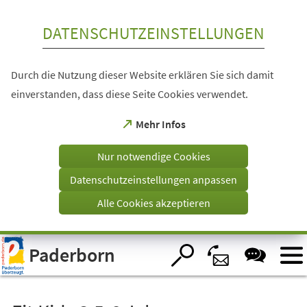
Inhalt anspringen
DATENSCHUTZEINSTELLUNGEN
Durch die Nutzung dieser Website erklären Sie sich damit
einverstanden, dass diese Seite Cookies verwendet.
(Öffnet
Mehr Infos
in
einem
Nur notwendige Cookies
neuen
Tab)
Datenschutzeinstellungen anpassen
Alle Cookies akzeptieren
Visuelle
Paderborn
Assistenzsoftware
öffnen.