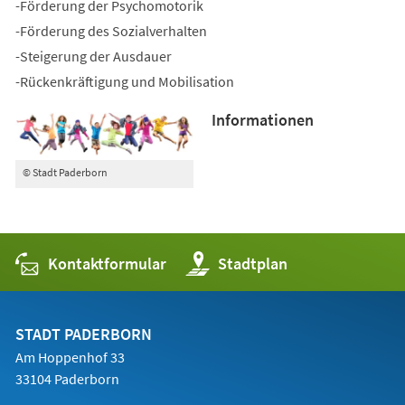
-Förderung der Psychomotorik
-Förderung des Sozialverhalten
-Steigerung der Ausdauer
-Rückenkräftigung und Mobilisation
Informationen
© Stadt Paderborn
Kontaktformular
(Öffnet
Stadtplan
in
einem
neuen
Tab)
STADT PADERBORN
Am Hoppenhof 33
33104 Paderborn