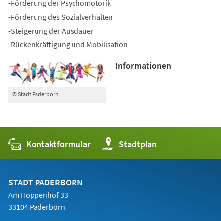
-Förderung der Psychomotorik
-Förderung des Sozialverhalten
-Steigerung der Ausdauer
-Rückenkräftigung und Mobilisation
Informationen
© Stadt Paderborn
Kontaktformular
(Öffnet
Stadtplan
in
einem
neuen
Tab)
STADT PADERBORN
Am Hoppenhof 33
33104 Paderborn