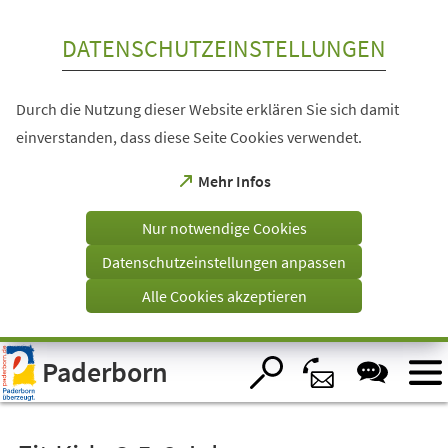
Inhalt anspringen
DATENSCHUTZEINSTELLUNGEN
Durch die Nutzung dieser Website erklären Sie sich damit
einverstanden, dass diese Seite Cookies verwendet.
(Öffnet
Mehr Infos
in
einem
Nur notwendige Cookies
neuen
Tab)
Datenschutzeinstellungen anpassen
Alle Cookies akzeptieren
Visuelle
Paderborn
Assistenzsoftware
öffnen.