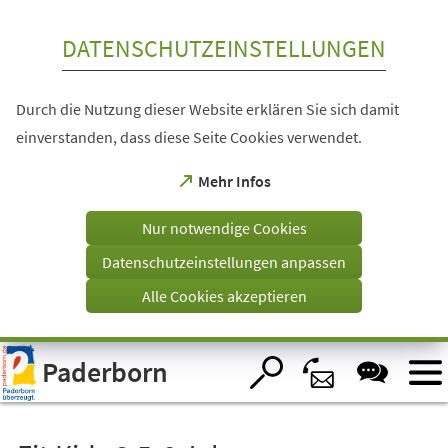
Inhalt anspringen
DATENSCHUTZEINSTELLUNGEN
Durch die Nutzung dieser Website erklären Sie sich damit
einverstanden, dass diese Seite Cookies verwendet.
(Öffnet
Mehr Infos
in
einem
Nur notwendige Cookies
neuen
Tab)
Datenschutzeinstellungen anpassen
Alle Cookies akzeptieren
Visuelle
Paderborn
Assistenzsoftware
öffnen.