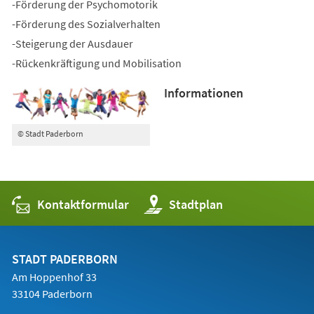
-Förderung der Psychomotorik
-Förderung des Sozialverhalten
-Steigerung der Ausdauer
-Rückenkräftigung und Mobilisation
Informationen
© Stadt Paderborn
Kontaktformular
(Öffnet
Stadtplan
in
einem
neuen
Tab)
STADT PADERBORN
Am Hoppenhof 33
33104 Paderborn