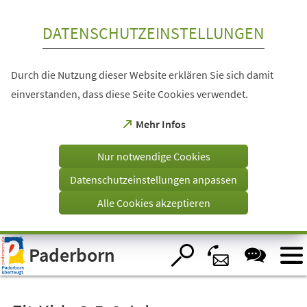
Inhalt anspringen
DATENSCHUTZEINSTELLUNGEN
Durch die Nutzung dieser Website erklären Sie sich damit
einverstanden, dass diese Seite Cookies verwendet.
(Öffnet
Mehr Infos
in
einem
Nur notwendige Cookies
neuen
Tab)
Datenschutzeinstellungen anpassen
Alle Cookies akzeptieren
Visuelle
Paderborn
Assistenzsoftware
öffnen.