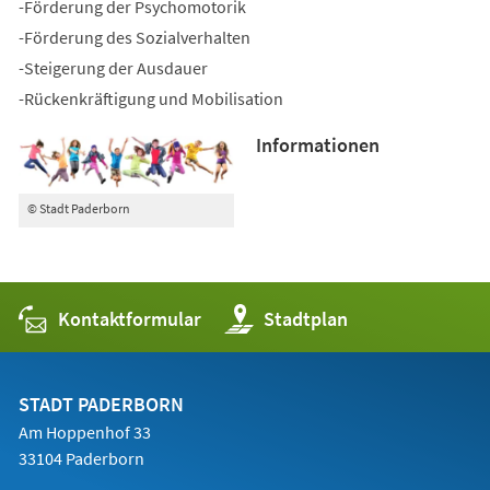
-Förderung der Psychomotorik
-Förderung des Sozialverhalten
-Steigerung der Ausdauer
-Rückenkräftigung und Mobilisation
Informationen
© Stadt Paderborn
Kontaktformular
(Öffnet
Stadtplan
in
einem
neuen
Tab)
STADT PADERBORN
Am Hoppenhof 33
33104 Paderborn