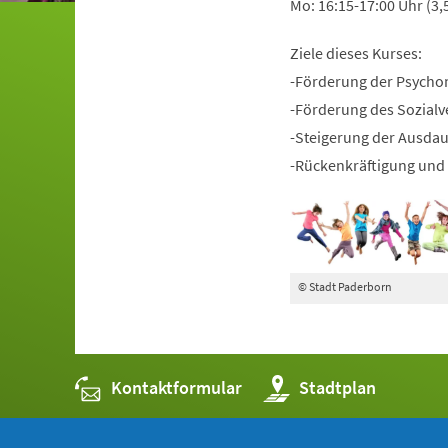
Mo: 16:15-17:00 Uhr (3,
Ziele dieses Kurses:
-Förderung der Psycho
-Förderung des Sozialv
-Steigerung der Ausda
-Rückenkräftigung und 
© Stadt Paderborn
Kontaktformular
(Öffnet
Stadtplan
in
einem
neuen