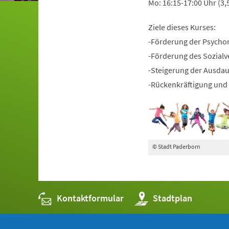
Mo: 16:15-17:00 Uhr (3,
Ziele dieses Kurses:
-Förderung der Psycho
-Förderung des Sozialv
-Steigerung der Ausda
-Rückenkräftigung und 
© Stadt Paderborn
Kontaktformular
(Öffnet
Stadtplan
in
einem
neuen