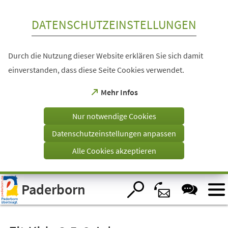
Inhalt anspringen
DATENSCHUTZEINSTELLUNGEN
Durch die Nutzung dieser Website erklären Sie sich damit
einverstanden, dass diese Seite Cookies verwendet.
(Öffnet
Mehr Infos
in
einem
Nur notwendige Cookies
neuen
Tab)
Datenschutzeinstellungen anpassen
Alle Cookies akzeptieren
Visuelle
Paderborn
Assistenzsoftware
öffnen.