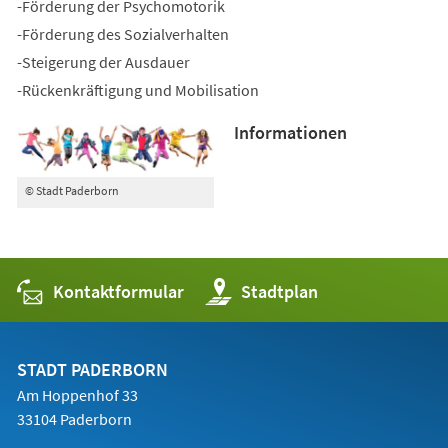
-Förderung der Psychomotorik
-Förderung des Sozialverhalten
-Steigerung der Ausdauer
-Rückenkräftigung und Mobilisation
Informationen
© Stadt Paderborn
Kontaktformular
(Öffnet
Stadtplan
in
einem
neuen
Tab)
STADT PADERBORN
Am Hoppenhof 33
33104 Paderborn