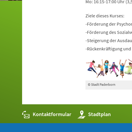
Mo: 16:15-17:00 Uhr (3,
Ziele dieses Kurses:
-Förderung der Psycho
-Förderung des Sozialv
-Steigerung der Ausda
-Rückenkräftigung und 
© Stadt Paderborn
Kontaktformular
(Öffnet
Stadtplan
in
einem
neuen