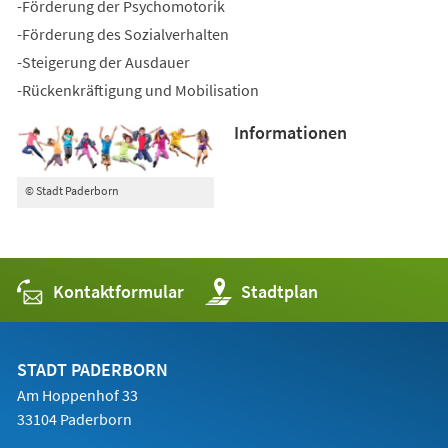
-Förderung der Psychomotorik
-Förderung des Sozialverhalten
-Steigerung der Ausdauer
-Rückenkräftigung und Mobilisation
Informationen
© Stadt Paderborn
Kontaktformular
(Öffnet
Stadtplan
in
einem
neuen
Tab)
STADT PADERBORN
Am Hoppenhof 33
33104 Paderborn