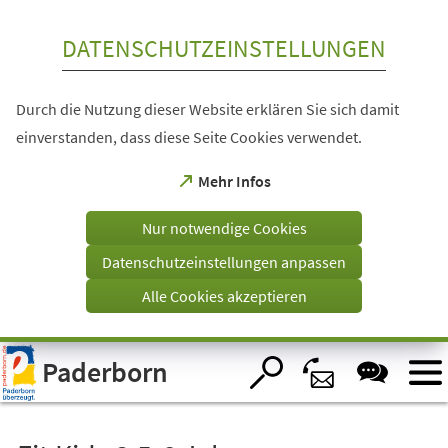
Inhalt anspringen
DATENSCHUTZEINSTELLUNGEN
Durch die Nutzung dieser Website erklären Sie sich damit
einverstanden, dass diese Seite Cookies verwendet.
(Öffnet
Mehr Infos
in
einem
Nur notwendige Cookies
neuen
Tab)
Datenschutzeinstellungen anpassen
Alle Cookies akzeptieren
Visuelle
Paderborn
Assistenzsoftware
öffnen.