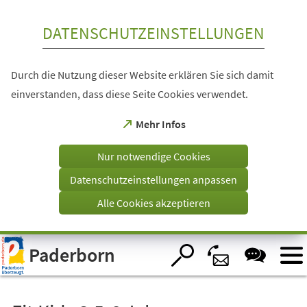
Inhalt anspringen
DATENSCHUTZEINSTELLUNGEN
Durch die Nutzung dieser Website erklären Sie sich damit
einverstanden, dass diese Seite Cookies verwendet.
(Öffnet
Mehr Infos
in
einem
Nur notwendige Cookies
neuen
Tab)
Datenschutzeinstellungen anpassen
Alle Cookies akzeptieren
Visuelle
Paderborn
Assistenzsoftware
öffnen.