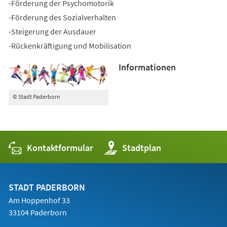
-Förderung der Psychomotorik
-Förderung des Sozialverhalten
-Steigerung der Ausdauer
-Rückenkräftigung und Mobilisation
Informationen
© Stadt Paderborn
Kontaktformular
(Öffnet
Stadtplan
in
einem
neuen
Tab)
STADT PADERBORN
Am Hoppenhof 33
33104 Paderborn