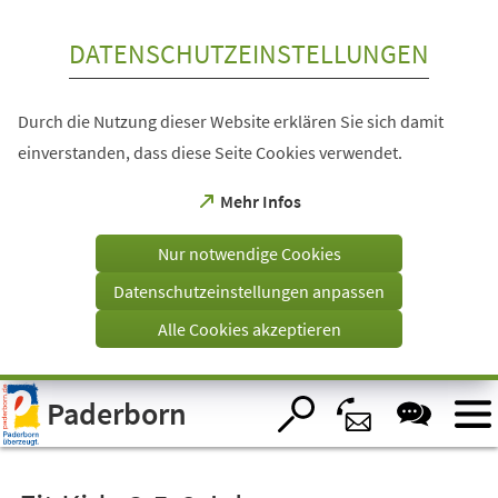
Inhalt anspringen
DATENSCHUTZEINSTELLUNGEN
Durch die Nutzung dieser Website erklären Sie sich damit
einverstanden, dass diese Seite Cookies verwendet.
(Öffnet
Mehr Infos
in
einem
Nur notwendige Cookies
neuen
Tab)
Datenschutzeinstellungen anpassen
Alle Cookies akzeptieren
Visuelle
Paderborn
Assistenzsoftware
öffnen.