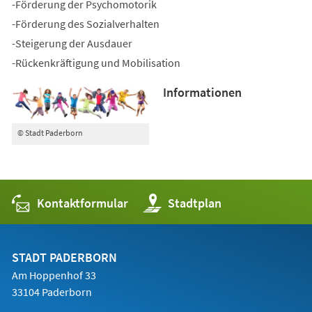
-Förderung der Psychomotorik
-Förderung des Sozialverhalten
-Steigerung der Ausdauer
-Rückenkräftigung und Mobilisation
Informationen
© Stadt Paderborn
Kontaktformular
(Öffnet
Stadtplan
in
einem
neuen
Tab)
STADT PADERBORN
Am Hoppenhof 33
33104 Paderborn