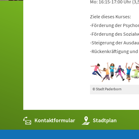
Mo: 16:15-17:00 Uhr (3,
Ziele dieses Kurses:
-Förderung der Psycho
-Förderung des Sozialv
-Steigerung der Ausda
-Rückenkräftigung und 
© Stadt Paderborn
Kontaktformular
(Öffnet
Stadtplan
in
einem
neuen