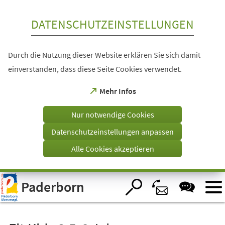
Inhalt anspringen
DATENSCHUTZEINSTELLUNGEN
Durch die Nutzung dieser Website erklären Sie sich damit
einverstanden, dass diese Seite Cookies verwendet.
(Öffnet
Mehr Infos
in
einem
Nur notwendige Cookies
neuen
Tab)
Datenschutzeinstellungen anpassen
Alle Cookies akzeptieren
Visuelle
Paderborn
Assistenzsoftware
öffnen.