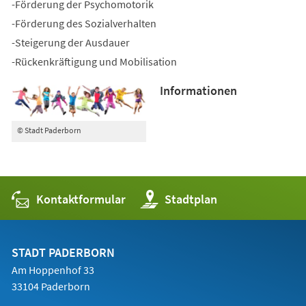
-Förderung der Psychomotorik
-Förderung des Sozialverhalten
-Steigerung der Ausdauer
-Rückenkräftigung und Mobilisation
Informationen
© Stadt Paderborn
Kontaktformular
(Öffnet
Stadtplan
in
einem
neuen
Tab)
STADT PADERBORN
Am Hoppenhof 33
33104 Paderborn