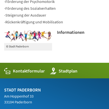
-Förderung der Psychomotorik
-Förderung des Sozialverhalten
-Steigerung der Ausdauer
-Rückenkräftigung und Mobilisation
Informationen
© Stadt Paderborn
Kontaktformular
(Öffnet
Stadtplan
in
einem
neuen
Tab)
STADT PADERBORN
Am Hoppenhof 33
33104 Paderborn