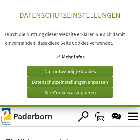
Inhalt anspringen
DATENSCHUTZEINSTELLUNGEN
Durch die Nutzung dieser Website erklären Sie sich damit
einverstanden, dass diese Seite Cookies verwendet.
(Öffnet
Mehr Infos
in
einem
Nur notwendige Cookies
neuen
Tab)
Datenschutzeinstellungen anpassen
Alle Cookies akzeptieren
Visuelle
Paderborn
Assistenzsoftware
öffnen.