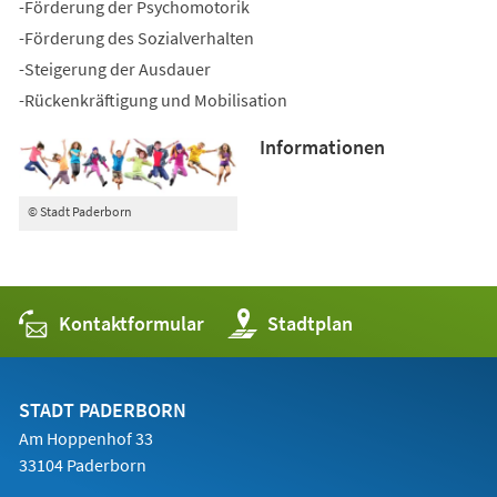
-Förderung der Psychomotorik
-Förderung des Sozialverhalten
-Steigerung der Ausdauer
-Rückenkräftigung und Mobilisation
Informationen
© Stadt Paderborn
Kontaktformular
(Öffnet
Stadtplan
in
einem
neuen
Tab)
STADT PADERBORN
Am Hoppenhof 33
33104 Paderborn