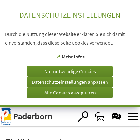
Inhalt anspringen
DATENSCHUTZEINSTELLUNGEN
Durch die Nutzung dieser Website erklären Sie sich damit
einverstanden, dass diese Seite Cookies verwendet.
(Öffnet
Mehr Infos
in
einem
Nur notwendige Cookies
neuen
Tab)
Datenschutzeinstellungen anpassen
Alle Cookies akzeptieren
Visuelle
Paderborn
Assistenzsoftware
öffnen.