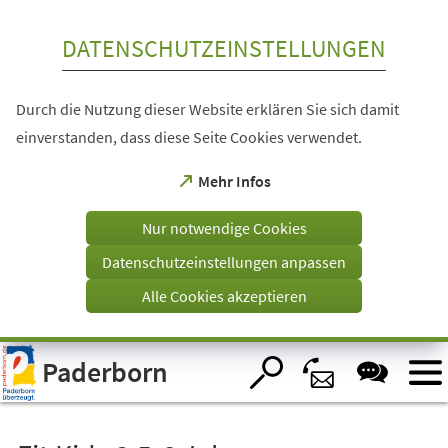
Inhalt anspringen
DATENSCHUTZEINSTELLUNGEN
Durch die Nutzung dieser Website erklären Sie sich damit
einverstanden, dass diese Seite Cookies verwendet.
(Öffnet
Mehr Infos
in
einem
Nur notwendige Cookies
neuen
Tab)
Datenschutzeinstellungen anpassen
Alle Cookies akzeptieren
Visuelle
Paderborn
Assistenzsoftware
öffnen.