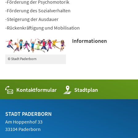
-Förderung der Psychomotorik
-Förderung des Sozialverhalten
-Steigerung der Ausdauer
-Rückenkräftigung und Mobilisation
Informationen
© Stadt Paderborn
Kontaktformular
(Öffnet
Stadtplan
in
einem
neuen
Tab)
STADT PADERBORN
Am Hoppenhof 33
33104 Paderborn