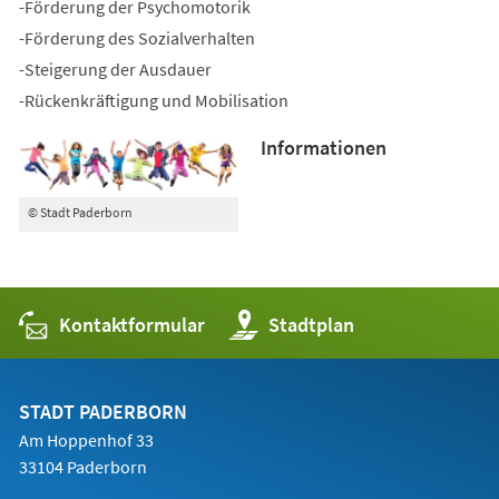
-Förderung der Psychomotorik
-Förderung des Sozialverhalten
-Steigerung der Ausdauer
-Rückenkräftigung und Mobilisation
Informationen
© Stadt Paderborn
Kontaktformular
(Öffnet
Stadtplan
in
einem
neuen
Tab)
STADT PADERBORN
Am Hoppenhof 33
33104 Paderborn