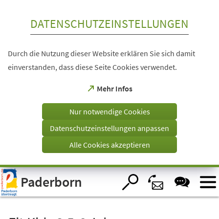
Inhalt anspringen
DATENSCHUTZEINSTELLUNGEN
Durch die Nutzung dieser Website erklären Sie sich damit
einverstanden, dass diese Seite Cookies verwendet.
(Öffnet
Mehr Infos
in
einem
Nur notwendige Cookies
neuen
Tab)
Datenschutzeinstellungen anpassen
Alle Cookies akzeptieren
Visuelle
Paderborn
Assistenzsoftware
öffnen.