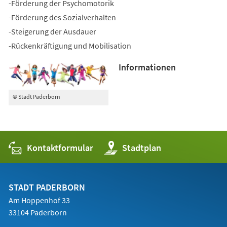
-Förderung der Psychomotorik
-Förderung des Sozialverhalten
-Steigerung der Ausdauer
-Rückenkräftigung und Mobilisation
Informationen
© Stadt Paderborn
Kontaktformular
(Öffnet
Stadtplan
in
einem
neuen
Tab)
STADT PADERBORN
Am Hoppenhof 33
33104 Paderborn