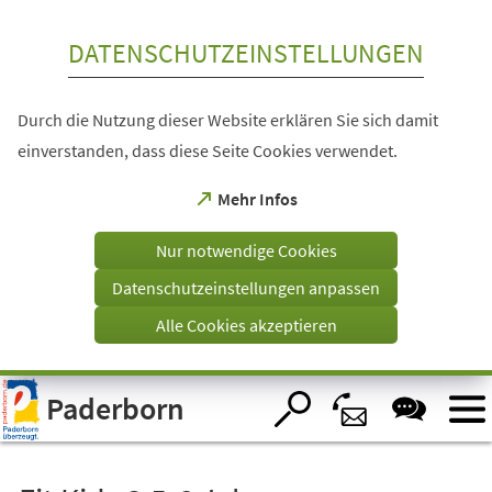
Inhalt anspringen
DATENSCHUTZEINSTELLUNGEN
Durch die Nutzung dieser Website erklären Sie sich damit
einverstanden, dass diese Seite Cookies verwendet.
(Öffnet
Mehr Infos
in
einem
Nur notwendige Cookies
neuen
Tab)
Datenschutzeinstellungen anpassen
Alle Cookies akzeptieren
Visuelle
Paderborn
Assistenzsoftware
öffnen.