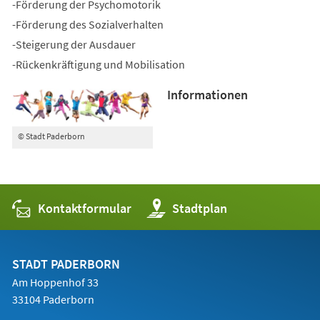
-Förderung der Psychomotorik
-Förderung des Sozialverhalten
-Steigerung der Ausdauer
-Rückenkräftigung und Mobilisation
Informationen
© Stadt Paderborn
Kontaktformular
(Öffnet
Stadtplan
in
einem
neuen
Tab)
STADT PADERBORN
Am Hoppenhof 33
33104 Paderborn