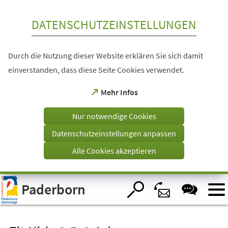
Inhalt anspringen
DATENSCHUTZEINSTELLUNGEN
Durch die Nutzung dieser Website erklären Sie sich damit
einverstanden, dass diese Seite Cookies verwendet.
(Öffnet
Mehr Infos
in
einem
Nur notwendige Cookies
neuen
Tab)
Datenschutzeinstellungen anpassen
Alle Cookies akzeptieren
Visuelle
Paderborn
Assistenzsoftware
öffnen.