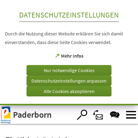
Inhalt anspringen
DATENSCHUTZEINSTELLUNGEN
Durch die Nutzung dieser Website erklären Sie sich damit
einverstanden, dass diese Seite Cookies verwendet.
(Öffnet
Mehr Infos
in
einem
Nur notwendige Cookies
neuen
Tab)
Datenschutzeinstellungen anpassen
Alle Cookies akzeptieren
Visuelle
Paderborn
Assistenzsoftware
öffnen.