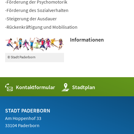
-Förderung der Psychomotorik
-Förderung des Sozialverhalten
-Steigerung der Ausdauer
-Rückenkräftigung und Mobilisation
Informationen
© Stadt Paderborn
Kontaktformular
(Öffnet
Stadtplan
in
einem
neuen
Tab)
STADT PADERBORN
Am Hoppenhof 33
33104 Paderborn