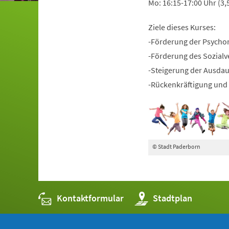
Mo: 16:15-17:00 Uhr (3,
Ziele dieses Kurses:
-Förderung der Psycho
-Förderung des Sozialv
-Steigerung der Ausda
-Rückenkräftigung und 
© Stadt Paderborn
Kontaktformular
(Öffnet
Stadtplan
in
einem
neuen