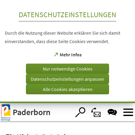
Inhalt anspringen
DATENSCHUTZEINSTELLUNGEN
Durch die Nutzung dieser Website erklären Sie sich damit
einverstanden, dass diese Seite Cookies verwendet.
(Öffnet
Mehr Infos
in
einem
Nur notwendige Cookies
neuen
Tab)
Datenschutzeinstellungen anpassen
Alle Cookies akzeptieren
Visuelle
Paderborn
Assistenzsoftware
öffnen.