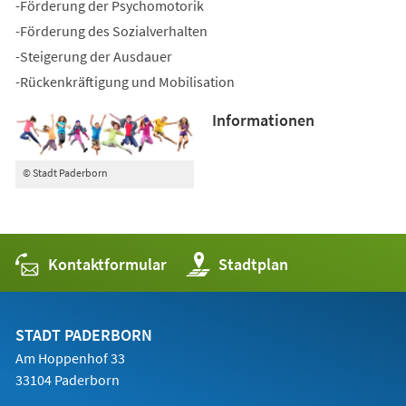
-Förderung der Psychomotorik
-Förderung des Sozialverhalten
-Steigerung der Ausdauer
-Rückenkräftigung und Mobilisation
Informationen
© Stadt Paderborn
Kontaktformular
(Öffnet
Stadtplan
in
einem
neuen
Tab)
STADT PADERBORN
Am Hoppenhof 33
33104 Paderborn