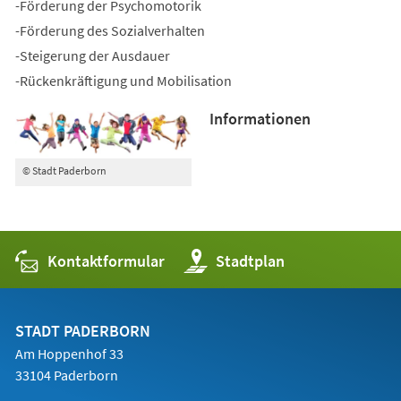
-Förderung der Psychomotorik
-Förderung des Sozialverhalten
-Steigerung der Ausdauer
-Rückenkräftigung und Mobilisation
Informationen
© Stadt Paderborn
Kontaktformular
(Öffnet
Stadtplan
in
einem
neuen
Tab)
STADT PADERBORN
Am Hoppenhof 33
33104 Paderborn