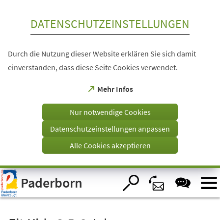
Inhalt anspringen
DATENSCHUTZEINSTELLUNGEN
Durch die Nutzung dieser Website erklären Sie sich damit
einverstanden, dass diese Seite Cookies verwendet.
(Öffnet
Mehr Infos
in
einem
Nur notwendige Cookies
neuen
Tab)
Datenschutzeinstellungen anpassen
Alle Cookies akzeptieren
Visuelle
Paderborn
Assistenzsoftware
öffnen.