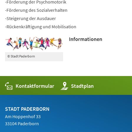
-Förderung der Psychomotorik
-Förderung des Sozialverhalten
-Steigerung der Ausdauer
-Rückenkräftigung und Mobilisation
Informationen
© Stadt Paderborn
Kontaktformular
(Öffnet
Stadtplan
in
einem
neuen
Tab)
STADT PADERBORN
Am Hoppenhof 33
33104 Paderborn