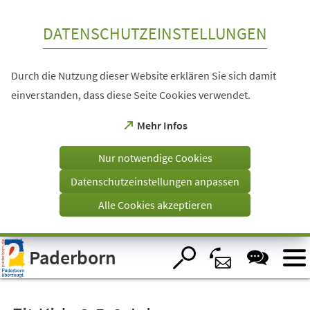
Inhalt anspringen
DATENSCHUTZEINSTELLUNGEN
Durch die Nutzung dieser Website erklären Sie sich damit
einverstanden, dass diese Seite Cookies verwendet.
(Öffnet
Mehr Infos
in
einem
Nur notwendige Cookies
neuen
Tab)
Datenschutzeinstellungen anpassen
Alle Cookies akzeptieren
Visuelle
Paderborn
Assistenzsoftware
öffnen.