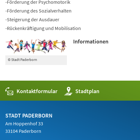
-Förderung der Psychomotorik
-Förderung des Sozialverhalten
-Steigerung der Ausdauer
-Rückenkräftigung und Mobilisation
Informationen
© Stadt Paderborn
Kontaktformular
(Öffnet
Stadtplan
in
einem
neuen
Tab)
STADT PADERBORN
Am Hoppenhof 33
33104 Paderborn