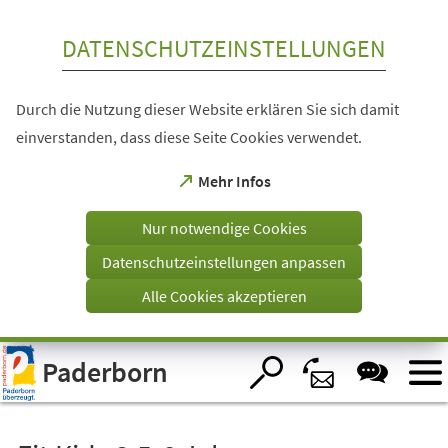
Inhalt anspringen
DATENSCHUTZEINSTELLUNGEN
Durch die Nutzung dieser Website erklären Sie sich damit
einverstanden, dass diese Seite Cookies verwendet.
(Öffnet
Mehr Infos
in
einem
Nur notwendige Cookies
neuen
Tab)
Datenschutzeinstellungen anpassen
Alle Cookies akzeptieren
Visuelle
Paderborn
Assistenzsoftware
öffnen.