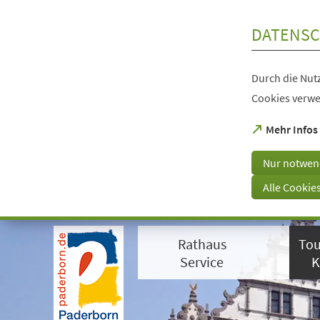
Inhalt anspringen
DATENSC
Durch die Nutz
Cookies verwe
(Öffnet
Mehr Infos
in
einem
Nur notwen
neuen
Tab)
Alle Cookie
Visuelle
Assistenzsoftware
Rathaus
Tou
öffnen.
Mit
Service
K
der
Tastatur
erreichbar
über
ALT