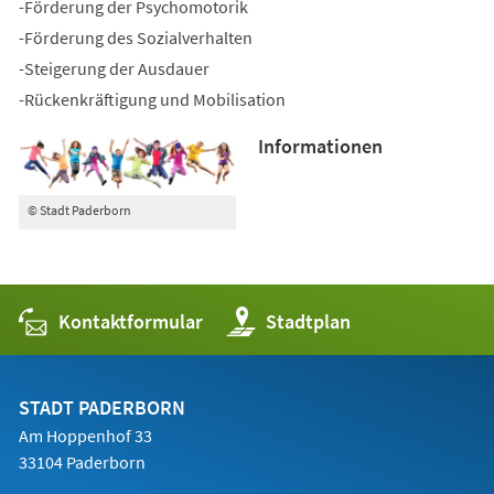
-Förderung der Psychomotorik
-Förderung des Sozialverhalten
-Steigerung der Ausdauer
-Rückenkräftigung und Mobilisation
Informationen
© Stadt Paderborn
Kontaktformular
(Öffnet
Stadtplan
in
einem
neuen
Tab)
STADT PADERBORN
Am Hoppenhof 33
33104 Paderborn