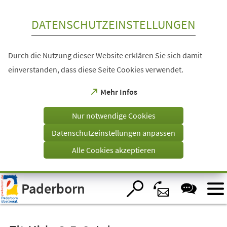
Inhalt anspringen
DATENSCHUTZEINSTELLUNGEN
Durch die Nutzung dieser Website erklären Sie sich damit
einverstanden, dass diese Seite Cookies verwendet.
(Öffnet
Mehr Infos
in
einem
Nur notwendige Cookies
neuen
Tab)
Datenschutzeinstellungen anpassen
Alle Cookies akzeptieren
Visuelle
Paderborn
Assistenzsoftware
öffnen.