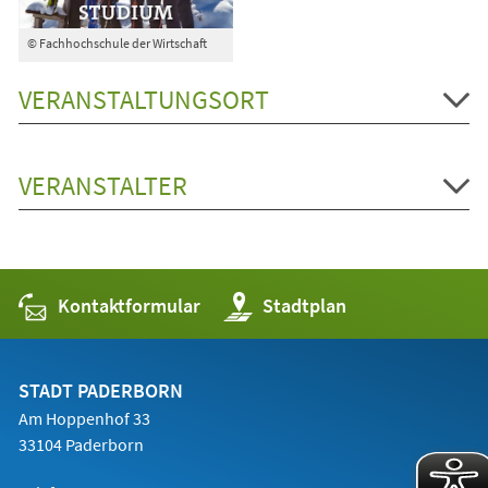
© Fachhochschule der Wirtschaft
VERANSTALTUNGSORT
VERANSTALTER
Kontaktformular
(Öffnet
Stadtplan
in
einem
neuen
Tab)
STADT PADERBORN
Am Hoppenhof 33
33104 Paderborn