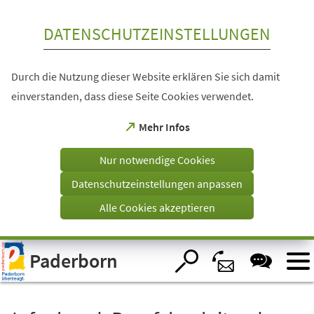
Inhalt anspringen
DATENSCHUTZEINSTELLUNGEN
Durch die Nutzung dieser Website erklären Sie sich damit
einverstanden, dass diese Seite Cookies verwendet.
(Öffnet
Mehr Infos
in
einem
Nur notwendige Cookies
neuen
Tab)
Datenschutzeinstellungen anpassen
Alle Cookies akzeptieren
Visuelle
Paderborn
Assistenzsoftware
öffnen.