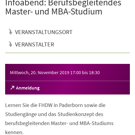
Infoabend: Berufsbegleitendes
Master- und MBA-Studium
VERANSTALTUNGSORT
VERANSTALTER
Veranstaltungsinformationen
Mittwoch, 20. November 2019
17:00
bis
18:30
(Öffnet
Anmeldung
in
einem
Lernen Sie die FHDW in Paderborn sowie die
neuen
Tab)
Studiengänge und das Studienkonzept des
berufsbegleitenden Master- und MBA-Studiums
kennen.