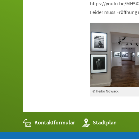
https://youtu.be/MH5X
Leider muss Eröffnung 
© Heiko Nowack
Kontaktformular
(Öffnet
Stadtplan
in
einem