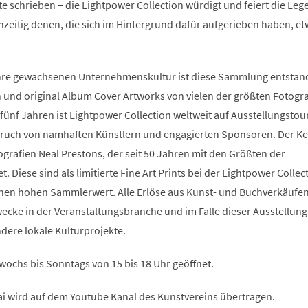
e schrieben – die Lightpower Collection würdigt und feiert die Le
hzeitig denen, die sich im Hintergrund dafür aufgerieben haben, et
ahre gewachsenen Unternehmenskultur ist diese Sammlung entstand
n und original Album Cover Artworks von vielen der größten Fotogr
fünf Jahren ist Lightpower Collection weltweit auf Ausstellungstour
pruch von namhaften Künstlern und engagierten Sponsoren. Der Ke
grafien Neal Prestons, der seit 50 Jahren mit den Größten der
. Diese sind als limitierte Fine Art Prints bei der Lightpower Collec
inen hohen Sammlerwert. Alle Erlöse aus Kunst- und Buchverkäufe
ecke in der Veranstaltungsbranche und im Falle dieser Ausstellung
dere lokale Kulturprojekte.
twochs bis Sonntags von 15 bis 18 Uhr geöffnet.
ai wird auf dem Youtube Kanal des Kunstvereins übertragen.