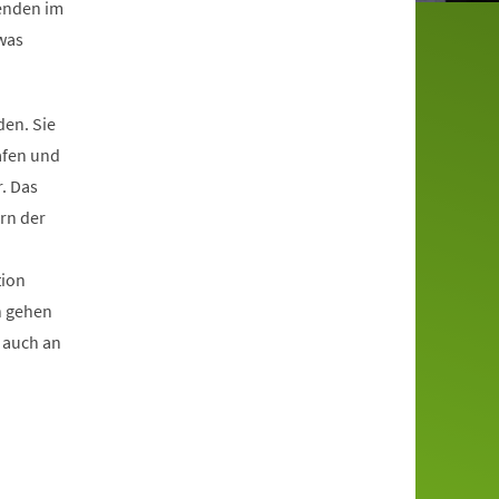
genden im
was
en. Sie
afen und
. Das
rn der
tion
n gehen
 auch an