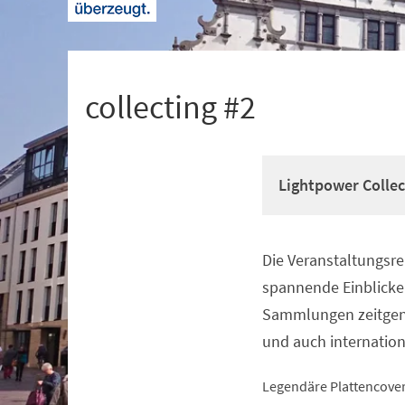
+
1
collecting #2
Lightpower Colle
Die Veranstaltungsrei
Veranstaltungsinformationen
spannende Einblicke
Sammlungen zeitgenö
und auch internation
Legendäre Plattencover,