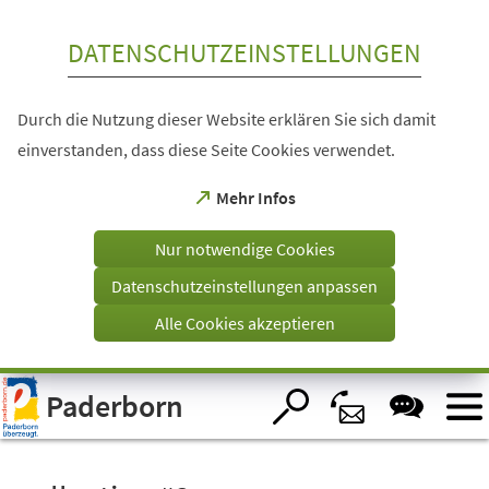
Inhalt anspringen
DATENSCHUTZEINSTELLUNGEN
Durch die Nutzung dieser Website erklären Sie sich damit
einverstanden, dass diese Seite Cookies verwendet.
(Öffnet
Mehr Infos
in
einem
Nur notwendige Cookies
neuen
Tab)
Datenschutzeinstellungen anpassen
Alle Cookies akzeptieren
Visuelle
Paderborn
Assistenzsoftware
öffnen.