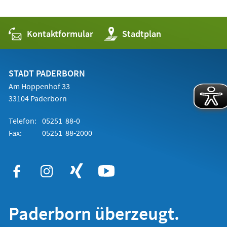
Kontaktformular
(Öffnet
Stadtplan
in
einem
neuen
Tab)
STADT PADERBORN
Am Hoppenhof 33
33104 Paderborn
Telefon:
05251 88-0
Fax:
05251 88-2000
Paderborn überzeugt.