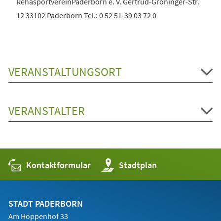
RehasportvereinPaderborn e. V. Gertrud-Gröninger-Str.
12 33102 Paderborn Tel.: 0 52 51-39 03 72 0
VERANSTALTUNGSORT
VERANSTALTER
Kontaktformular
(Öffnet
Stadtplan
in
einem
neuen
Tab)
STADT PADERBORN
Am Hoppenhof 33