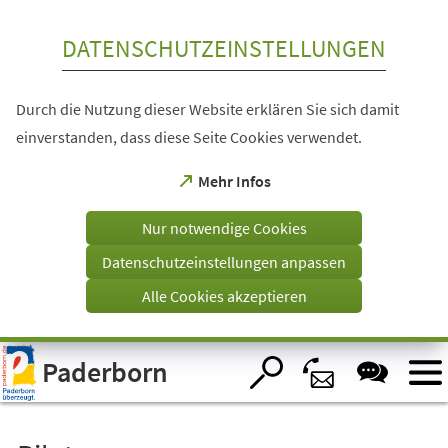
Inhalt anspringen
DATENSCHUTZEINSTELLUNGEN
Durch die Nutzung dieser Website erklären Sie sich damit
einverstanden, dass diese Seite Cookies verwendet.
(Öffnet
Mehr Infos
in
einem
Nur notwendige Cookies
neuen
Tab)
Datenschutzeinstellungen anpassen
Alle Cookies akzeptieren
Visuelle
Paderborn
Assistenzsoftware
öffnen.