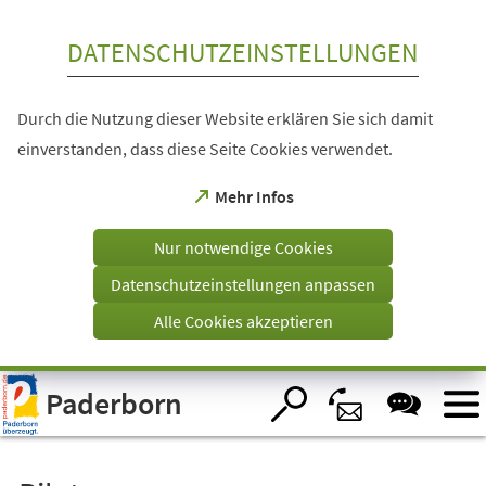
Inhalt anspringen
DATENSCHUTZEINSTELLUNGEN
Durch die Nutzung dieser Website erklären Sie sich damit
einverstanden, dass diese Seite Cookies verwendet.
(Öffnet
Mehr Infos
in
einem
Nur notwendige Cookies
neuen
Tab)
Datenschutzeinstellungen anpassen
Alle Cookies akzeptieren
Visuelle
Paderborn
Assistenzsoftware
öffnen.