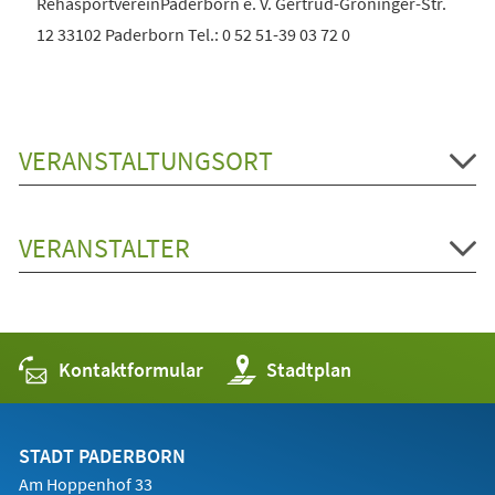
RehasportvereinPaderborn e. V. Gertrud-Gröninger-Str.
12 33102 Paderborn Tel.: 0 52 51-39 03 72 0
VERANSTALTUNGSORT
VERANSTALTER
Kontaktformular
(Öffnet
Stadtplan
in
einem
neuen
Tab)
STADT PADERBORN
Am Hoppenhof 33