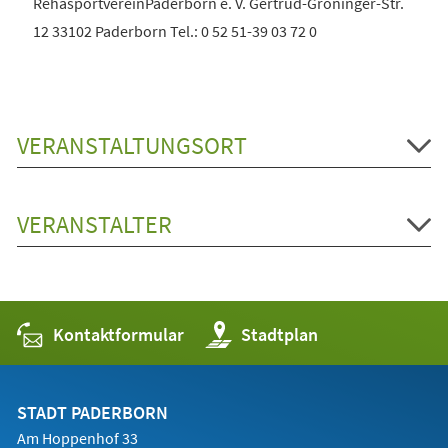
RehasportvereinPaderborn e. V. Gertrud-Gröninger-Str.
12 33102 Paderborn Tel.: 0 52 51-39 03 72 0
VERANSTALTUNGSORT
VERANSTALTER
Kontaktformular
(Öffnet
Stadtplan
in
einem
neuen
Tab)
STADT PADERBORN
Am Hoppenhof 33