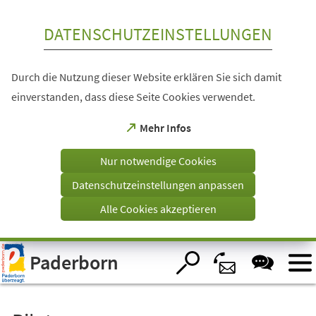
Inhalt anspringen
DATENSCHUTZEINSTELLUNGEN
Durch die Nutzung dieser Website erklären Sie sich damit
einverstanden, dass diese Seite Cookies verwendet.
(Öffnet
Mehr Infos
in
einem
Nur notwendige Cookies
neuen
Tab)
Datenschutzeinstellungen anpassen
Alle Cookies akzeptieren
Visuelle
Paderborn
Assistenzsoftware
öffnen.