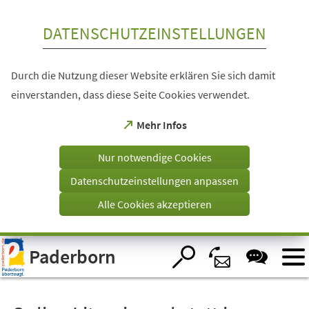
Inhalt anspringen
DATENSCHUTZEINSTELLUNGEN
Durch die Nutzung dieser Website erklären Sie sich damit
einverstanden, dass diese Seite Cookies verwendet.
(Öffnet
Mehr Infos
in
einem
Nur notwendige Cookies
neuen
Tab)
Datenschutzeinstellungen anpassen
Alle Cookies akzeptieren
Visuelle
Paderborn
Assistenzsoftware
öffnen.