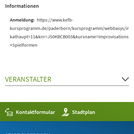
Informationen
https://www.kefb-
kursprogramm.de/paderborn/kursprogramm/webbasys/inde
kathaupt=11&knr=J50KBCB003&kursname=Improvisationsthe
+Spielformen
VERANSTALTER
Kontaktformular
(Öffnet
Stadtplan
in
einem
neuen
Tab)