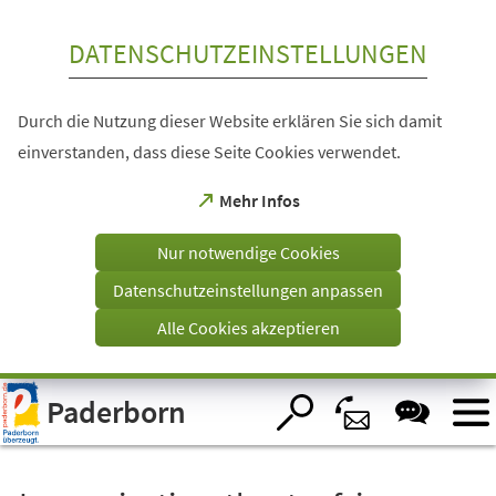
Inhalt anspringen
DATENSCHUTZEINSTELLUNGEN
Durch die Nutzung dieser Website erklären Sie sich damit
einverstanden, dass diese Seite Cookies verwendet.
(Öffnet
Mehr Infos
in
einem
Nur notwendige Cookies
neuen
Tab)
Datenschutzeinstellungen anpassen
Alle Cookies akzeptieren
Visuelle
Paderborn
Assistenzsoftware
öffnen.