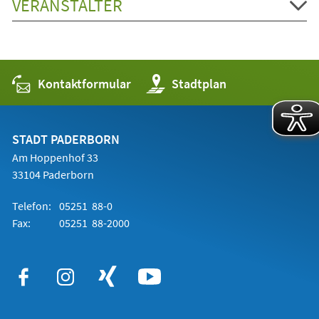
VERANSTALTER
Kontaktformular
(Öffnet
Stadtplan
in
einem
neuen
Tab)
STADT PADERBORN
Am Hoppenhof 33
33104 Paderborn
Telefon:
05251 88-0
Fax:
05251 88-2000