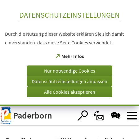
Inhalt anspringen
DATENSCHUTZEINSTELLUNGEN
Durch die Nutzung dieser Website erklären Sie sich damit
einverstanden, dass diese Seite Cookies verwendet.
(Öffnet
Mehr Infos
in
einem
Nur notwendige Cookies
neuen
Tab)
Datenschutzeinstellungen anpassen
Alle Cookies akzeptieren
Visuelle
Paderborn
Assistenzsoftware
öffnen.