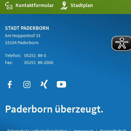
Kontaktformular
(Öffnet
Stadtplan
in
einem
neuen
Tab)
STADT PADERBORN
Am Hoppenhof 33
33104 Paderborn
Telefon:
05251 88-0
Fax:
05251 88-2000
Paderborn überzeugt.
Datenschutz / Informationsblätter
Impressum
Barrierefreiheit