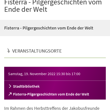
Fisterra - Pilgergeschichten vom
Ende der Welt
Fisterra - Pilgergeschichten vom Ende der Welt
VERANSTALTUNGSORTE
Veranstaltungsinformationen
Samstag, 19. November 2022
15:30
bis
17:00
Stadtbibliothek
(Öffnet
Fisterra-Pilgergeschichten vom Ende der Welt
in
einem
Im Rahmen des Herbsttreffens der Jakobusfreunde
neuen