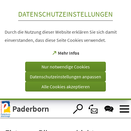
Inhalt anspringen
DATENSCHUTZEINSTELLUNGEN
Durch die Nutzung dieser Website erklären Sie sich damit
einverstanden, dass diese Seite Cookies verwendet.
(Öffnet
Mehr Infos
in
einem
Nur notwendige Cookies
neuen
Tab)
Datenschutzeinstellungen anpassen
Alle Cookies akzeptieren
Visuelle
Paderborn
Assistenzsoftware
öffnen.