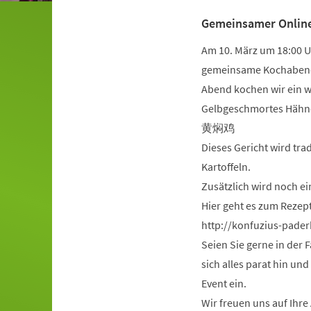
Gemeinsamer Onlin
Am 10. März um 18:00 U
gemeinsame Kochabend (
Abend kochen wir ein we
Gelbgeschmortes Hähn
黄焖鸡
Dieses Gericht wird tra
Kartoffeln.
Zusätzlich wird noch 
Hier geht es zum Rezept
http://konfuzius-pade
Seien Sie gerne in der F
sich alles parat hin un
Event ein.
Wir freuen uns auf Ihr