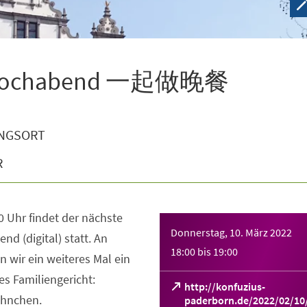
e-Kochabend 一起做晚餐
NGSORT
R
 Uhr findet der nächste
Donnerstag, 10. März 2022
 (digital) statt. An
18:00
bis
19:00
wir ein weiteres Mal ein
es Familiengericht:
http://konfuzius-
hnchen.
paderborn.de/2022/02/10