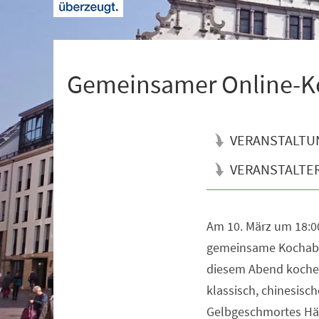
+
1
Gemeinsamer Onlin
VERANSTALTU
VERANSTALTE
Am 10. März um 18:00
Veranstaltungsinformationen
gemeinsame Kochabend
diesem Abend kochen 
klassisch, chinesisch
Gelbgeschmortes Hä