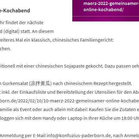
maerz-2022-gemeinsamer
(Öffnet
online-kochabend/
e-Kochabend
in
einem
hr findet der nächste
neuen
digital) statt. An diesem
Tab)
iteres Mal ein klassisch, chinesisches Familiengericht:
chen.
ditionell mit einer chinesischen Sojapaste gekocht. Dazu passen seh
ein Gurkensalat (凉拌黄瓜) nach chinesischem Rezept hergestellt.
 inkl. der Einkaufsliste und Bereitstellung der Utensilien für den A
rborn.de/2022/02/10/10-maerz-2022-gemeinsamer-online-kochab
amilie als Event oder auch allein mit dabei! Kaufen Sie die Zutaten e
d loggen sich mit dem Handy oder Laptop in Ihrer Küche um 18:00 U
e Anmeldung per E-Mail
info
konfuzius-paderborn
de
, nach Anmel