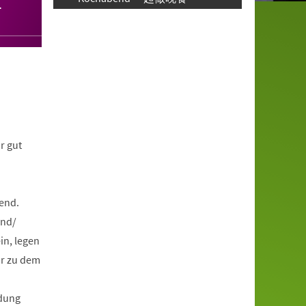
-
r gut
bend.
end/
in, legen
hr zu dem
dung