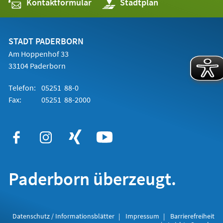
Kontaktformular
(Öffnet
Stadtplan
in
einem
neuen
Tab)
STADT PADERBORN
Am Hoppenhof 33
33104 Paderborn
Telefon:
05251 88-0
Fax:
05251 88-2000
Paderborn überzeugt.
Datenschutz / Informationsblätter
Impressum
Barrierefreiheit