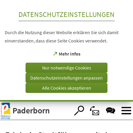
Inhalt anspringen
DATENSCHUTZEINSTELLUNGEN
Durch die Nutzung dieser Website erklären Sie sich damit
einverstanden, dass diese Seite Cookies verwendet.
(Öffnet
Mehr Infos
in
einem
Nur notwendige Cookies
neuen
Tab)
Datenschutzeinstellungen anpassen
Alle Cookies akzeptieren
Visuelle
Paderborn
Assistenzsoftware
öffnen.